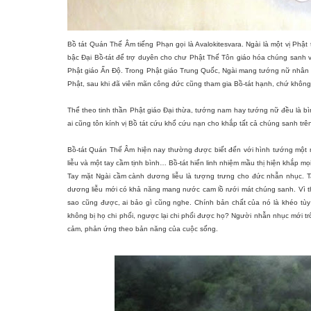
Bồ tát Quán Thế Âm tiếng Phạn gọi là Avalokitesvara. Ngài là một vị Phật
bậc Đại Bồ-tát để trợ duyên cho chư Phật Thế Tôn giáo hóa chúng sanh v
Phật giáo Ấn Độ. Trong Phật giáo Trung Quốc, Ngài mang tướng nữ nhân k
Phật, sau khi đã viên mãn công đức cũng tham gia Bồ-tát hạnh, chứ không 
Thể theo tinh thần Phật giáo Đại thừa, tướng nam hay tướng nữ đều là bìn
ai cũng tôn kính vị Bồ tát cứu khổ cứu nạn cho khắp tất cả chúng sanh trên
Bồ-tát Quán Thế Âm hiện nay thường được biết đến với hình tướng một 
liễu và một tay cầm tịnh bình… Bồ-tát hiển linh nhiệm mầu thị hiện khắp m
Tay mặt Ngài cầm cành dương liễu là tượng trưng cho đức nhẫn nhục. Ta
dương liễu mới có khả năng mang nước cam lồ rưới mát chúng sanh. Vì 
sao cũng được, ai bảo gì cũng nghe. Chính bản chất của nó là khéo tù
không bị họ chi phối, ngược lại chi phối được họ? Người nhẫn nhục mới t
cảm, phản ứng theo bản năng của cuộc sống.