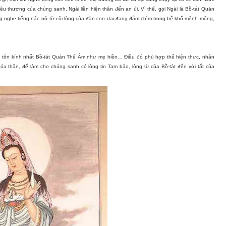
u thương của chúng sanh, Ngài liền hiện thân đến an ủi. Vì thế, gọi Ngài là Bồ-tát Quán
g nghe tiếng nấc nở từ cõi lòng của đàn con dại đang đắm chìm trong bể khổ mênh mông,
g tôn kính nhất Bồ-tát Quán Thế Âm như mẹ hiền… Điều đó phù hợp thể hiện thực, nhân
óa thân, để làm cho chúng sanh có lòng tin Tam bảo, lòng từ của Bồ-tát đến với tất của