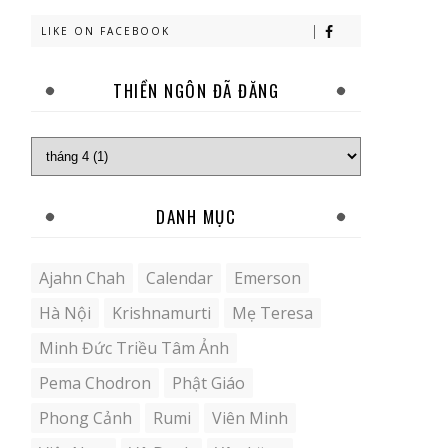
LIKE ON FACEBOOK
THIỀN NGÔN ĐÃ ĐĂNG
DANH MỤC
Ajahn Chah
Calendar
Emerson
Hà Nội
Krishnamurti
Mẹ Teresa
Minh Đức Triều Tâm Ảnh
Pema Chodron
Phật Giáo
Phong Cảnh
Rumi
Viên Minh