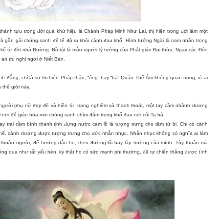
 thành tựu trong đời quá khứ hiệu là Chánh Pháp Minh Như Lai, thị hiện trong đời làm một
à gần gũi chúng sanh để tế độ ra khỏi cảnh đau khổ. Hình tướng Ngài là nam nhân trong
ể từ đời nhà Đường. Bồ-tát là mẫu người lý tưởng của Phật giáo Đại thừa. Ngay các Đức
an trú nghỉ ngơi ở Niết Bàn.
h đẳng, chỉ là sự thị hiện Pháp thân, “ông” hay “bà” Quán Thế Âm không quan trọng, vì ai
 thế giới này.
người phụ nữ đẹp đẽ và hiền từ, trang nghiêm và thanh thoát, một tay cầm nhành dương
ọi nơi để giáo hóa mọi chúng sanh chìm đắm trong khổ đau nơi cõi Ta bà.
y trái cầm bình thanh tịnh đựng nước cam lồ là tượng trưng cho tâm từ bi. Chỉ có cành
thế, cành dương được tượng trưng cho đức nhẫn nhục. Nhẫn nhục không có nghĩa ai làm
y thuận người, để hướng dẫn họ, theo đường lối hay lập trường của mình. Tùy thuận mà
rông qua như rất yếu hèn, kỳ thật họ có sức mạnh phi thường, đã tự chiến thắng được tình