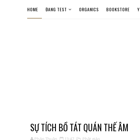
HOME
ĐANG TEST
ORGANICS
BOOKSTORE
Y
SỰ TÍCH BỒ TÁT QUÁN THẾ ÂM
Pháp Thuận
13:47
Phật giáo