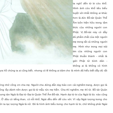
ta nghĩ đến từ bi cứu khổ.
Hình ảnh cứu khổ tiêu biểu
tuyệt vời nhất không ai khác
hơn là đức Bồ-tát Quán Thế
Âm luôn hiện hữu trong tâm
thức của những người con
Phật. Vị Bồ-tát này có đầy
đủ phẩm chất của một người
mẹ trong tất cả những người
mẹ. Hình như trong mọi trái
tim của những người con
Phật thuần thành - nhất là
giới Phật tử bình dân -
không ai là không có hình
 tựa hồ chúng ta ai cũng biết, nhưng có lẽ không ai dám cho là mình đã hiểu biết đầy đủ tất
ưởng nhớ công ơn cha mẹ. Người cha đứng đắn dạy bảo con cái nghiêm trang, được gọi là
g rầy đánh nên được gọi là từ mẫu tức mẹ hiền. Cha thì nghiêm, mẹ thì từ. Bồ tát Quán
ng tán Ngài là Đại từ Đại bi Quán Thế Âm Bồ-tát. Hạnh đại từ bi của Ngài là lúc nào cũng
. Ở đâu có tiếng than, có nỗi khổ, Ngài đều đến để cứu vớt. Vì vậy Ngài tượng trưng cho
ời ta tạc tượng Ngài là nữ. Đó là hình ảnh biểu trưng cho hạnh từ bi, chớ không phải Ngài