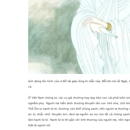
ảnh đáng tôn kính của vị Bồ tát giàu lòng bi mẫn này. Mỗi khi nói về Ngài,
cả.
Ở Việt Nam chúng ta, các cụ già thường hay dạy bảo con cái phải luôn t
nghiêm phụ. Người mẹ hiền lành thường khuyên răn con nhỏ nhẹ, chớ khôn
Thế Âm tu hạnh từ bi, thường cứu khổ chúng sanh, nên người ta thường xư
an ủi, nhắc nhở, khuyên lơn, đem lại nguồn an vui cho tất cả chúng sanh
tâm hạnh từ bi. Hạnh từ bi thì gần với tình thương của người mẹ, nên ngư
thật là người nữ.