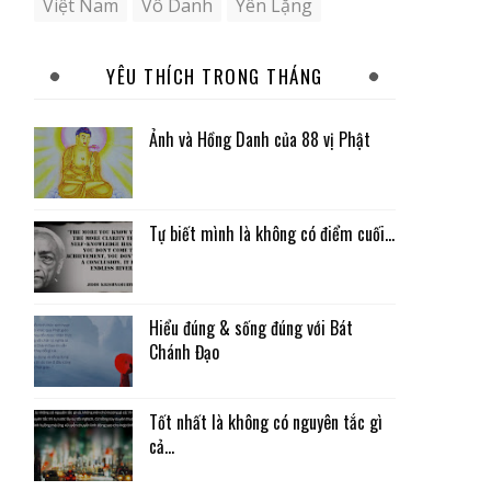
Việt Nam
Vô Danh
Yên Lặng
YÊU THÍCH TRONG THÁNG
Ảnh và Hồng Danh của 88 vị Phật
Tự biết mình là không có điểm cuối...
Hiểu đúng & sống đúng với Bát
Chánh Đạo
Tốt nhất là không có nguyên tắc gì
cả...