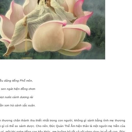
riều dâng tiếng Phổ môn,
 sen ngát hiện đồng chơn
giọt nước cành dương rải
ần sơn hà cảnh sắc xuân.
nh thương chân thành tha thiết nhất trong con người, không gì sánh bằng tình mẹ thương
 cái gì có thể so sánh được. Cho nên, Đức Quán Thế Âm hiện thân là một người mẹ hiền của
gì, một khi nghe tiếng con kêu khóc, mẹ buông bỏ tất cả vội vàng chạy lại vỗ về con. Đức