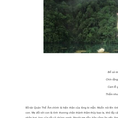
Bể cả t
Chín tầng
Cam lồ 
Thấm nhu
Bồ-tát Quán Thế Âm chính là hiện thân của lòng bi mẫn. Muốn nói lên tì
con. Mẹ đối với con là tình thương chân thành thâm thúy bao la, khó lấy
nhân loại, hay của tất cả chúng sanh. Người mẹ dầu bận công ăn việc làm 