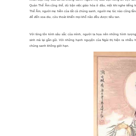
Quán Thế Âm cũng thế, dù bận việc giáo hóa ở đâu, một khi nghe tiếng kê
Thế Âm, người mẹ hiền của tất cả chúng sanh, người mẹ lúc nào cũng lắn
để đến xoa diu, cứu thoát khiến mọi khổ não đều được tiêu tan.
Với lòng tôn kính sâu sắc của mình, người ta họa nên những hình tượn
sinh mà lại gần gũi. Với những hạnh nguyện của Ngài thị hiện ra nhiều h
chúng sanh không giới hạn.